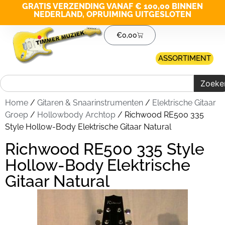
GRATIS VERZENDING VANAF € 100,00 BINNEN
NEDERLAND, OPRUIMING UITGESLOTEN
€
0,00
ASSORTIMENT
Zoeke
Home
/
Gitaren & Snaarinstrumenten
/
Elektrische Gitaar
Groep
/
Hollowbody Archtop
/ Richwood RE500 335
Style Hollow-Body Elektrische Gitaar Natural
Richwood RE500 335 Style
Hollow-Body Elektrische
Gitaar Natural