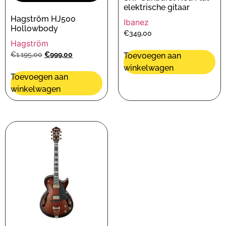
elektrische gitaar
Hagström HJ500
Ibanez
Hollowbody
€
349,00
Hagström
€
1.195,00
€
999,00
Toevoegen aan
winkelwagen
Toevoegen aan
winkelwagen