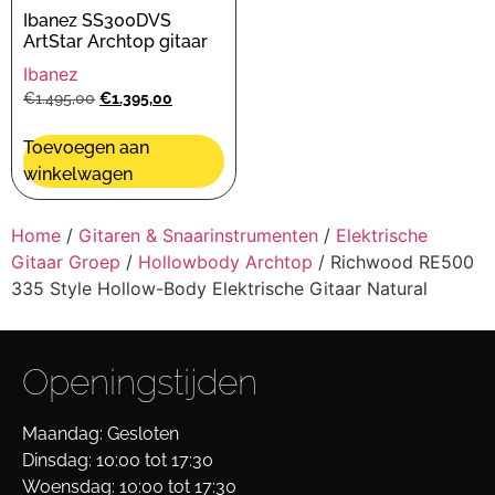
Ibanez SS300DVS
ArtStar Archtop gitaar
Ibanez
€
1.495,00
€
1.395,00
Toevoegen aan
winkelwagen
Home
/
Gitaren & Snaarinstrumenten
/
Elektrische
Gitaar Groep
/
Hollowbody Archtop
/ Richwood RE500
335 Style Hollow-Body Elektrische Gitaar Natural
Openingstijden
Maandag: Gesloten
Dinsdag: 10:00 tot 17:30
Woensdag: 10:00 tot 17:30