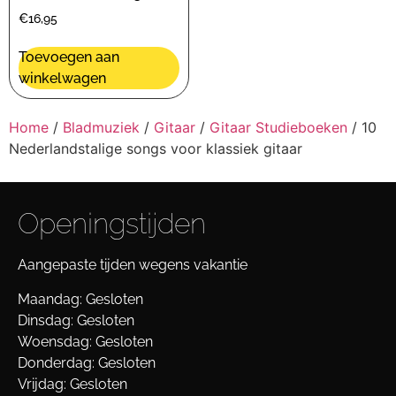
€
16,95
Toevoegen aan
winkelwagen
Home
/
Bladmuziek
/
Gitaar
/
Gitaar Studieboeken
/ 10
Nederlandstalige songs voor klassiek gitaar
Openingstijden
Aangepaste tijden wegens vakantie
Maandag: Gesloten
Dinsdag: Gesloten
Woensdag: Gesloten
Donderdag: Gesloten
Vrijdag: Gesloten