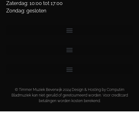
Zaterdag: 10:00 tot 17:00
Zondag: gesloten
© Timmer Muziek Beverwijk 2024 Design & Hosting by Computim
Bladmuziek kan niet geruild of geretourneerd worden. Voor creditcard
betalingen worden kosten berekend.