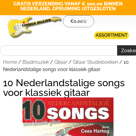
GRATIS VERZENDING VANAF € 100,00 BINNEN
NEDERLAND, OPRUIMING UITGESLOTEN
€
0,00
ASSORTIMENT
Zoeke
Home
/
Bladmuziek
/
Gitaar
/
Gitaar Studieboeken
/ 10
Nederlandstalige songs voor klassiek gitaar
10 Nederlandstalige songs
voor klassiek gitaar