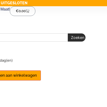
G UITGESLOTEN
Maat!
€
0,00
Zoeken
1 dag(en)
en aan winkelwagen