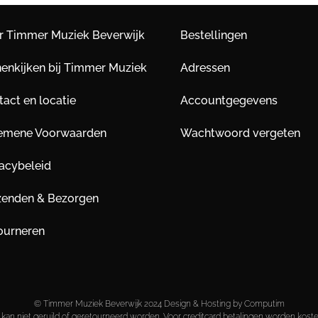
r Timmer Muziek Beverwijk
Bestellingen
nenkijken bij Timmer Muziek
Adressen
act en locatie
Accountgegevens
emene Voorwaarden
Wachtwoord vergeten
vacybeleid
zenden & Bezorgen
ourneren
© Timmer Muziek Beverwijk 2024 Design & Hosting by Computim
kan niet geruild of geretourneerd worden. Voor creditcard betalingen worden kost