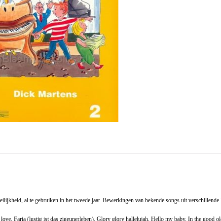
ilijkheid, al te gebruiken in het tweede jaar. Bewerkingen van bekende songs uit verschillende 
 love, Faria (lustig ist das zigeunerleben), Glory glory hallelujah, Hello my baby, In the go