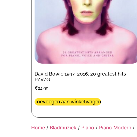
David Bowie 1947-2016: 20 greatest hits
P/V/G
€
24,99
Toevoegen aan winkelwagen
Home
/
Bladmuziek
/
Piano
/
Piano Modern
/ 