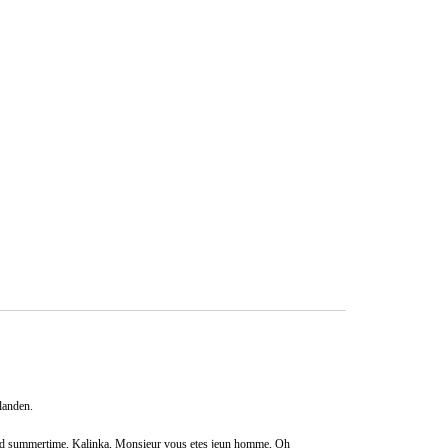
landen.
od old summertime, Kalinka, Monsieur vous etes jeun homme, Oh