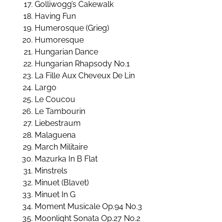
Golliwogg’s Cakewalk
Having Fun
Humerosque (Grieg)
Humoresque
Hungarian Dance
Hungarian Rhapsody No.1
La Fille Aux Cheveux De Lin
Largo
Le Coucou
Le Tambourin
Liebestraum
Malaguena
March Militaire
Mazurka In B Flat
Minstrels
Minuet (Blavet)
Minuet In G
Moment Musicale Op.94 No.3
Moonlight Sonata Op.27 No.2