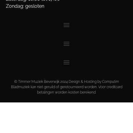
Zondag: gesloten
© Timmer Muziek Beverwijk 2024 Design & Hosting by Computim
Bladmuziek kan niet geruild of geretourneerd worden. Voor creditcard
betalingen worden kosten berekend.