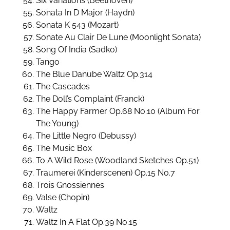
Six Variations (Beethoven)
Sonata In D Major (Haydn)
Sonata K 543 (Mozart)
Sonate Au Clair De Lune (Moonlight Sonata)
Song Of India (Sadko)
Tango
The Blue Danube Waltz Op.314
The Cascades
The Doll’s Complaint (Franck)
The Happy Farmer Op.68 No.10 (Album For
The Young)
The Little Negro (Debussy)
The Music Box
To A Wild Rose (Woodland Sketches Op.51)
Traumerei (Kinderscenen) Op.15 No.7
Trois Gnossiennes
Valse (Chopin)
Waltz
Waltz In A Flat Op.39 No.15