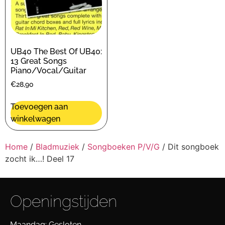
UB40 The Best Of UB40:
13 Great Songs
Piano/Vocal/Guitar
€
28,90
Toevoegen aan
winkelwagen
Home
/
Bladmuziek
/
Songboeken P/V/G
/ Dit songboek
zocht ik…! Deel 17
Openingstijden
Maandag: Gesloten