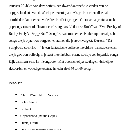
intussen 20 delen van deze serie is een dwarsdoorsnede te vinden van de
popgeschiedenis van de afgelopen veertig jaar.
Als je de boeken alleen al
doorbladert komt er een verlekkerde blik in je ogen. Ga maar na, je ziet actuele
popsongs maar ook “historische” songs als “Jailhouse Rock” van Elvis Presley of
Buddy Holly’s “Peggy Sue
”
. Songfestivalnummers en Nederpop, nostalgische
songs die je bijna was vergeten en namen die je nooit vergeet. Kortom, “Dit
Songboek Zocht Ik…!” is een fantastische collectie wereldhits van supersterren
die je gewoon volledig in je kast moet hebben staan. Zoek je een bepaalde song?
Kijk dan maar eens in ’t Songboek! Met overzichtelijke zettingen, duidelijke
akkoorden en volledige teksten. In ieder deel 40 tot 60 songs.
Inhoud:
Als Je Wint Heb Je Vrienden
Baker Street
Brabant
Copacabana (At the Copa)
Denis, Denis
Don’t You (Forget About Me)