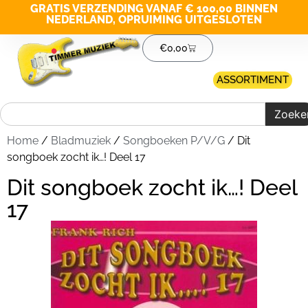
GRATIS VERZENDING VANAF € 100,00 BINNEN
NEDERLAND, OPRUIMING UITGESLOTEN
€
0,00
ASSORTIMENT
Zoeke
Home
/
Bladmuziek
/
Songboeken P/V/G
/ Dit
songboek zocht ik…! Deel 17
Dit songboek zocht ik…! Deel
17