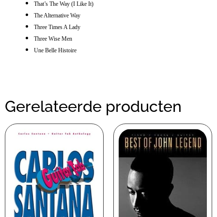
That’s The Way (I Like It)
The Alternative Way
Three Times A Lady
Three Wise Men
Une Belle Histoire
Gerelateerde producten