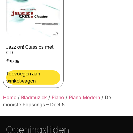
Jazz on! Classics met
CD
€
19,95
Toevoegen aan
winkelwagen
Home
/
Bladmuziek
/
Piano
/
Piano Modern
/ De
mooiste Popsongs – Deel 5
Openingstijden