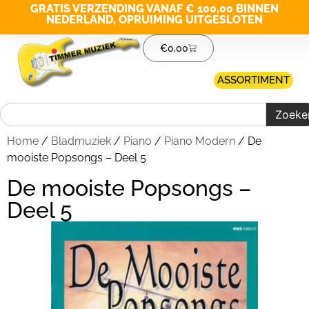
GRATIS VERZENDING VANAF € 100,00 BINNEN
NEDERLAND, OPRUIMING UITGESLOTEN
€
0,00
ASSORTIMENT
Zoeke
Home
/
Bladmuziek
/
Piano
/
Piano Modern
/ De
mooiste Popsongs – Deel 5
De mooiste Popsongs –
Deel 5