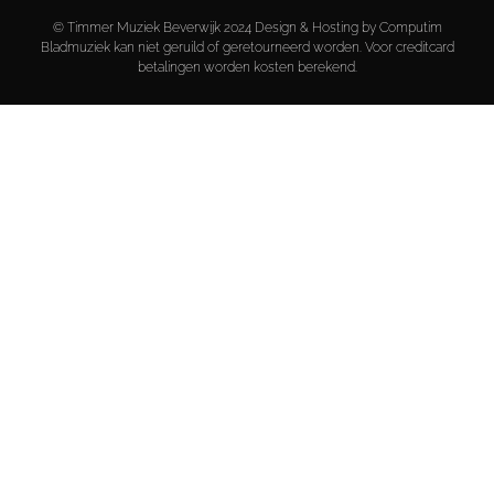
© Timmer Muziek Beverwijk 2024 Design & Hosting by Computim
Bladmuziek kan niet geruild of geretourneerd worden. Voor creditcard
betalingen worden kosten berekend.