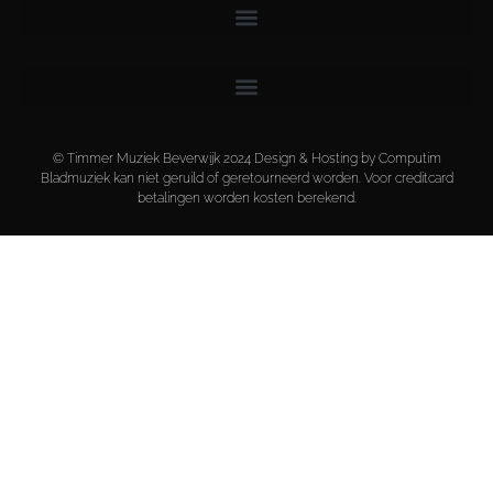
© Timmer Muziek Beverwijk 2024 Design & Hosting by Computim
Bladmuziek kan niet geruild of geretourneerd worden. Voor creditcard
betalingen worden kosten berekend.