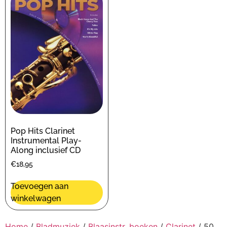
Pop Hits Clarinet
Instrumental Play-
Along inclusief CD
€
18,95
Toevoegen aan
winkelwagen
Home
/
Bladmuziek
/
Blaasinstr. boeken
/
Clarinet
/ 50