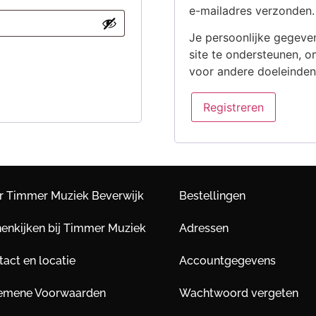
e-mailadres verzonden.
Je persoonlijke gegeve
site te ondersteunen, o
voor andere doeleinde
Registreren
r Timmer Muziek Beverwijk
Bestellingen
nenkijken bij Timmer Muziek
Adressen
act en locatie
Accountgegevens
emene Voorwaarden
Wachtwoord vergeten